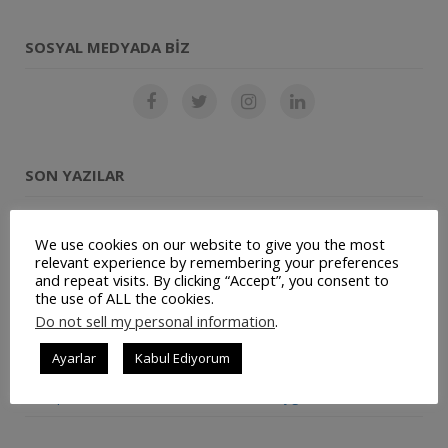
SOSYAL MEDYADA BIZ
SON YAZILAR
Restoran Otomasyon Sistemi
We use cookies on our website to give you the most
relevant experience by remembering your preferences
Müşteri Panelimiz Yayınlanmıştır
and repeat visits. By clicking “Accept”, you consent to
the use of ALL the cookies.
Ticari Bilgilerimiz Değişmiştir
Do not sell my personal information
.
JetSu – Mobil Su Sipariş Uygulaması
Ayarlar
Kabul Ediyorum
Repairist – Mobil Bakım ve Yönetim Uygulaması