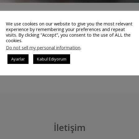
 dillendirilen LinkedIn, en sonunda 26.2 milyar dolarlık bir
We use cookies on our website to give you the most relevant
ının sosyal medyası olarak da bilinen LinkedIn’in Microsoft’a
experience by remembering your preferences and repeat
Dünyasının Sosyal Ağı İş dünyasının en sağlam sosyal mecrası
visits. By clicking “Accept”, you consent to the use of ALL the
cookies.
 dair sayısızca söylenti zaten dolaşıyordu. Bu …
Do not sell my personal information
.
Ayarlar
Kabul Ediyorum
DEVAMINI OK
İletişim