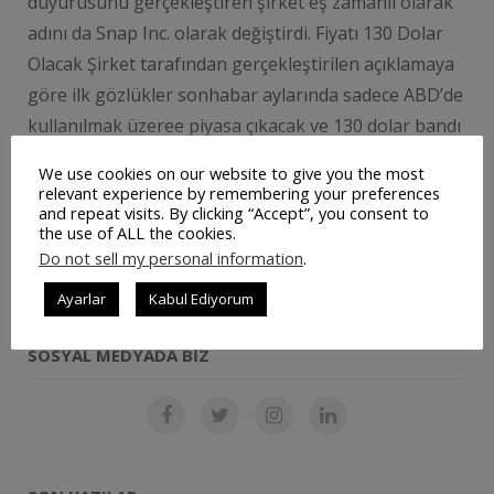
duyurusunu gerçekleştiren şirket eş zamanlı olarak
adını da Snap Inc. olarak değiştirdi. Fiyatı 130 Dolar
Olacak Şirket tarafından gerçekleştirilen açıklamaya
göre ilk gözlükler sonhabar aylarında sadece ABD’de
kullanılmak üzeree piyasa çıkacak ve 130 dolar bandı
üzerinden satışa sunulacak. İnsan …
We use cookies on our website to give you the most
relevant experience by remembering your preferences
and repeat visits. By clicking “Accept”, you consent to
the use of ALL the cookies.
DEVAMINI OKU
Do not sell my personal information
.
Ayarlar
Kabul Ediyorum
SOSYAL MEDYADA BIZ