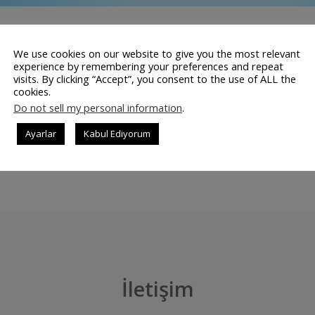
rli Linux dağıtımımız olan Pardus’un savunma sanayisinde
We use cookies on our website to give you the most relevant
u. Geliştirmesi Tübitak Tarafından Yapılıyor Linux tabanlı ol
experience by remembering your preferences and repeat
erilen destek kısa bir süreliğine kesilmiş olsa da şu anda Par
visits. By clicking “Accept”, you consent to the use of ALL the
cookies.
liştirilmeye devam ediyor. Yerli Yazılıma Verilen Önem …
Do not sell my personal information
.
Ayarlar
Kabul Ediyorum
DEVAMINI OK
İletişim