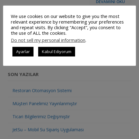
DEVAMINI OKU
We use cookies on our website to give you the most
relevant experience by remembering your preferences
and repeat visits. By clicking “Accept”, you consent to
the use of ALL the cookies.
SOSYAL MEDYADA BIZ
Do not sell my personal information
.
Ayarlar
Kabul Ediyorum
SON YAZILAR
Restoran Otomasyon Sistemi
Müşteri Panelimiz Yayınlanmıştır
Ticari Bilgilerimiz Değişmiştir
JetSu – Mobil Su Sipariş Uygulaması