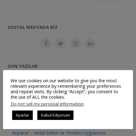
SOSYAL MEDYADA BIZ
SON YAZILAR
We use cookies on our website to give you the most
Restoran Otomasyon Sistemi
relevant experience by remembering your preferences
and repeat visits. By clicking “Accept”, you consent to
Müşteri Panelimiz Yayınlanmıştır
the use of ALL the cookies.
Do not sell my personal information
.
Ticari Bilgilerimiz Değişmiştir
Ayarlar
Kabul Ediyorum
JetSu – Mobil Su Sipariş Uygulaması
Repairist – Mobil Bakım ve Yönetim Uygulaması