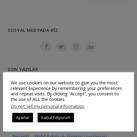
SOSYAL MEDYADA BIZ
SON YAZILAR
We use cookies on our website to give you the most
Restoran Otomasyon Sistemi
relevant experience by remembering your preferences
and repeat visits. By clicking “Accept”, you consent to
Müşteri Panelimiz Yayınlanmıştır
the use of ALL the cookies.
Do not sell my personal information
.
Ticari Bilgilerimiz Değişmiştir
Ayarlar
Kabul Ediyorum
JetSu – Mobil Su Sipariş Uygulaması
Repairist – Mobil Bakım ve Yönetim Uygulaması