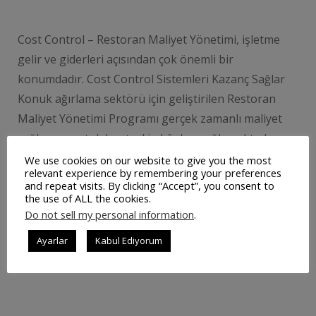
Cost Control – Restoran Maliyet Yönetimi, işletme
gelir ve giderleri açısından çok önemli bir
konumdadır. Cost Control Sistemleri Kazanç Sağlar
Konuk ağırlama sektörü için geliştirilen Restoran
Maliyet Yönetimi Programı gerçek zamanlı maliyet
sağlama ve stok kontrol imkânları sağlamaktadır.
Satın alma süreçlerinizi kolaylaştırarak sipariş, satın
We use cookies on our website to give you the most
relevant experience by remembering your preferences
alma ve teslimat konularında restoran sahiplerine ve
and repeat visits. By clicking “Accept”, you consent to
çalışanlarına oldukça büyük kolaylıklar …
the use of ALL the cookies.
Do not sell my personal information
.
Ayarlar
Kabul Ediyorum
DEVAMINI OKU