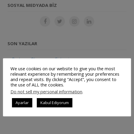
SOSYAL MEDYADA BIZ
SON YAZILAR
Restoran Otomasyon Sistemi
We use cookies on our website to give you the most
Müşteri Panelimiz Yayınlanmıştır
relevant experience by remembering your preferences
and repeat visits. By clicking “Accept”, you consent to
Ticari Bilgilerimiz Değişmiştir
the use of ALL the cookies.
Do not sell my personal information
.
JetSu – Mobil Su Sipariş Uygulaması
Ayarlar
Kabul Ediyorum
Repairist – Mobil Bakım ve Yönetim Uygulaması