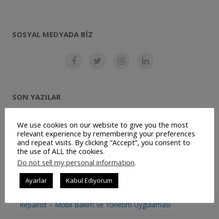
SOSYAL MEDYADA BIZ
SON YAZILAR
Restoran Otomasyon Sistemi
We use cookies on our website to give you the most
relevant experience by remembering your preferences
and repeat visits. By clicking “Accept”, you consent to
Müşteri Panelimiz Yayınlanmıştır
the use of ALL the cookies.
Do not sell my personal information
.
Ticari Bilgilerimiz Değişmiştir
Ayarlar
Kabul Ediyorum
JetSu – Mobil Su Sipariş Uygulaması
Repairist – Mobil Bakım ve Yönetim Uygulaması