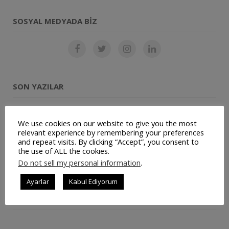
SOSYAL MEDYADA BIZ
SON YAZILAR
Restoran Otomasyon Sistemi
We use cookies on our website to give you the most
relevant experience by remembering your preferences
Müşteri Panelimiz Yayınlanmıştır
and repeat visits. By clicking “Accept”, you consent to
the use of ALL the cookies.
Ticari Bilgilerimiz Değişmiştir
Do not sell my personal information
.
JetSu – Mobil Su Sipariş Uygulaması
Ayarlar
Kabul Ediyorum
Repairist – Mobil Bakım ve Yönetim Uygulaması