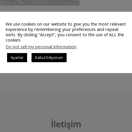
tık var olmayan Tazmanya Kaplanları, bilimin mucizeleri
We use cookies on our website to give you the most relevant
Oldular Tazmanya kaplanlarının günümüzde incelenmesi ne ya
experience by remembering your preferences and repeat
visits. By clicking “Accept”, you consent to the use of ALL the
yıl kadar önce tükendi. Bunun nedenleri arasında doğanın döng
cookies.
Do not sell my personal information
.
Ayarlar
Kabul Ediyorum
DEVAMINI OK
İletişim