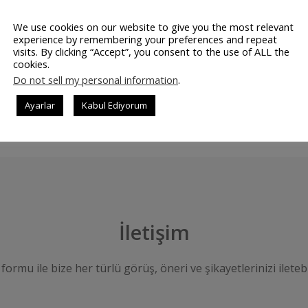
dir. Müşteri tanıma ve sipariş takip sistemi için geliştirilmi
cih edilen ürün haline gelmektedir. Arayan Numarayı Tanıma
We use cookies on our website to give you the most relevant
experience by remembering your preferences and repeat
e, Pide Fırınları, Su ve Tüpçü Bayileri, …
visits. By clicking “Accept”, you consent to the use of ALL the
cookies.
Do not sell my personal information
.
DEVAMINI OK
Ayarlar
Kabul Ediyorum
İletişim
 formu ile bize her türlü görüş, öneri ve şikayetlerinizi iletebi