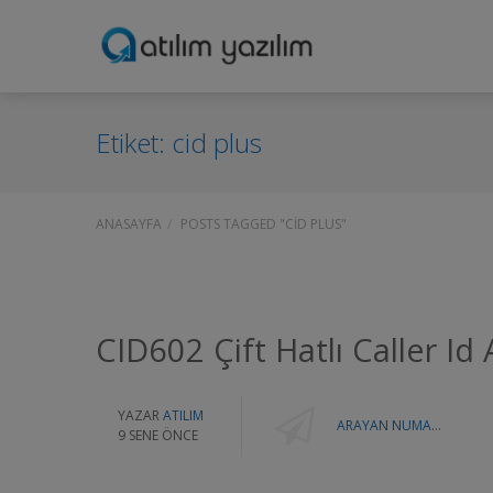
Etiket:
cid plus
ANASAYFA
POSTS TAGGED "CID PLUS"
CID602 Çift Hatlı Caller I
YAZAR
ATILIM
ARAYAN NUMARAYI TANIMA SISTEMI
9 SENE ÖNCE