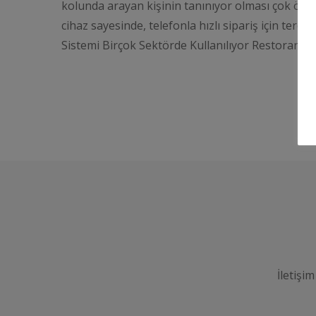
kolunda arayan kişinin tanınıyor olması çok önemli
cihaz sayesinde, telefonla hızlı sipariş için ter
Sistemi Birçok Sektörde Kullanılıyor Restoran, Caf
İletişim