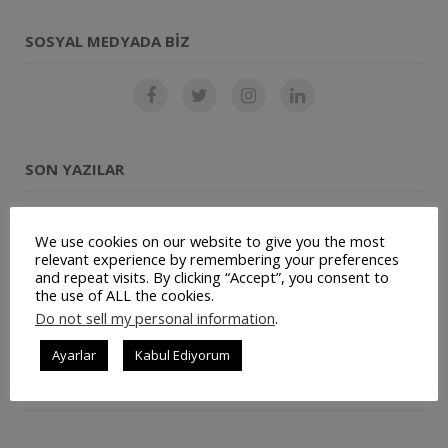
SOSYAL MEDYADA BIZ
SON YAZILAR
Restoran Otomasyon Sistemi
We use cookies on our website to give you the most
relevant experience by remembering your preferences
Müşteri Panelimiz Yayınlanmıştır
and repeat visits. By clicking “Accept”, you consent to
the use of ALL the cookies.
Ticari Bilgilerimiz Değişmiştir
Do not sell my personal information
.
JetSu – Mobil Su Sipariş Uygulaması
Ayarlar
Kabul Ediyorum
Repairist – Mobil Bakım ve Yönetim Uygulaması