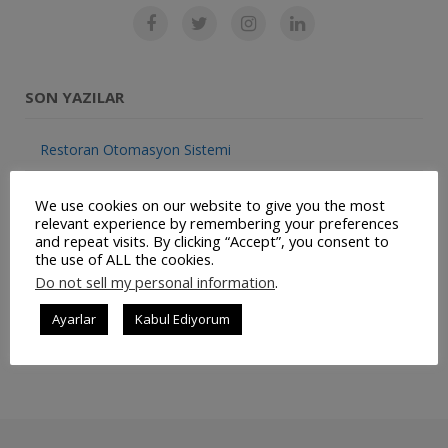
SON YAZILAR
Restoran Otomasyon Sistemi
Müşteri Panelimiz Yayınlanmıştır
We use cookies on our website to give you the most
relevant experience by remembering your preferences
Ticari Bilgilerimiz Değişmiştir
and repeat visits. By clicking “Accept”, you consent to
the use of ALL the cookies.
JetSu – Mobil Su Sipariş Uygulaması
Do not sell my personal information
.
Repairist – Mobil Bakım ve Yönetim Uygulaması
Ayarlar
Kabul Ediyorum