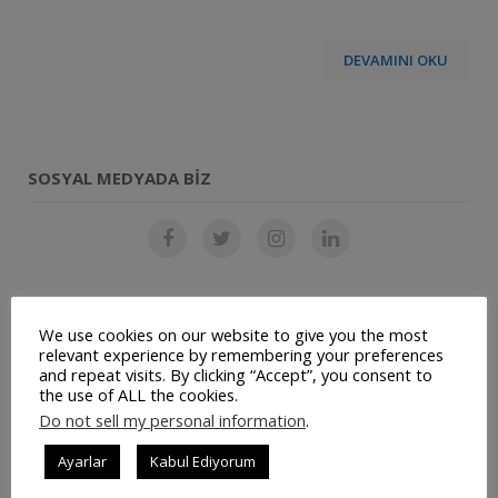
DEVAMINI OKU
SOSYAL MEDYADA BIZ
SON YAZILAR
We use cookies on our website to give you the most
relevant experience by remembering your preferences
and repeat visits. By clicking “Accept”, you consent to
Restoran Otomasyon Sistemi
the use of ALL the cookies.
Do not sell my personal information
.
Müşteri Panelimiz Yayınlanmıştır
Ayarlar
Kabul Ediyorum
Ticari Bilgilerimiz Değişmiştir