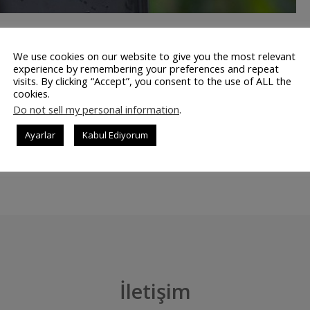
ekim kalitesinde Sony’yi aratmayacak kalitede. Saniyede 1000
We use cookies on our website to give you the most relevant
cak amiral gemisi olan Galaxy S8 hakkında yeni bilgiler gelm
experience by remembering your preferences and repeat
visits. By clicking “Accept”, you consent to the use of ALL the
ımız bir diğer konu ise 12 megapiksellik kamerasının saniy
cookies.
Megapixel Oldu Galaxy S8, 12 …
Do not sell my personal information
.
Ayarlar
Kabul Ediyorum
DEVAMINI OK
İletişim