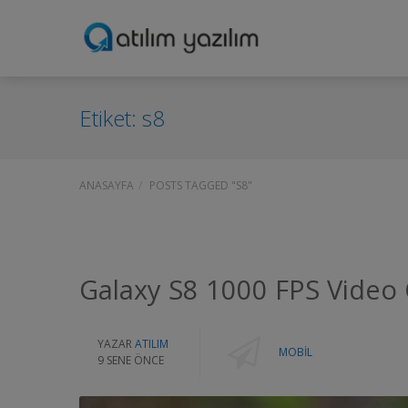
Etiket:
s8
ANASAYFA
POSTS TAGGED "S8"
Galaxy S8 1000 FPS Video 
YAZAR
ATILIM
MOBIL
9 SENE ÖNCE