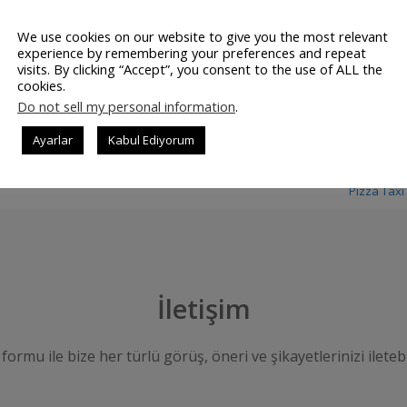
We use cookies on our website to give you the most relevant
experience by remembering your preferences and repeat
visits. By clicking “Accept”, you consent to the use of ALL the
cookies.
Do not sell my personal information
.
I...
TICARI BILGILERIMIZ DE...
JETSU – MOBIL SU...
Ayarlar
Kabul Ediyorum
Pizza Taxi
İletişim
 formu ile bize her türlü görüş, öneri ve şikayetlerinizi iletebi