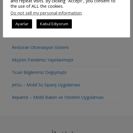
and repeat visits. By clicking “Accept”, you consent to
the use of ALL the cookies.
Do not sell my personal information
.
Ayarlar
Kabul Ediyorum
SON YAZILAR
Restoran Otomasyon Sistemi
Müşteri Panelimiz Yayınlanmıştır
Ticari Bilgilerimiz Değişmiştir
JetSu – Mobil Su Sipariş Uygulaması
Repairist – Mobil Bakım ve Yönetim Uygulaması