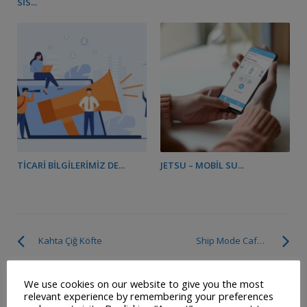
SIS...
TICARI BILGILERIMIZ DE...
JETSU – MOBIL SU...
Kahta Çiğ Köfte
Ship Mode Cafe Restoran
We use cookies on our website to give you the most
SOSYAL MEDYADA BIZ
relevant experience by remembering your preferences