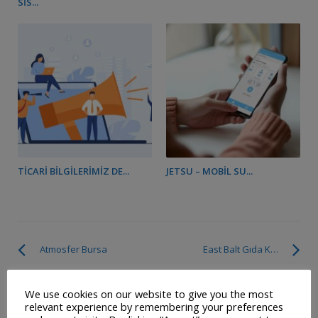
SIS...
TICARI BILGILERIMIZ DE...
JETSU – MOBIL SU...
Atmosfer Bursa
East Balt Gıda Kore
We use cookies on our website to give you the most
SOSYAL MEDYADA BIZ
relevant experience by remembering your preferences