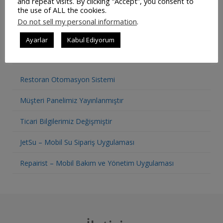
and repeat visits. By clicking “Accept”, you consent to
the use of ALL the cookies.
Do not sell my personal information
.
Ayarlar
Kabul Ediyorum
SON YAZILAR
Restoran Otomasyon Sistemi
Müşteri Panelimiz Yayınlanmıştır
Ticari Bilgilerimiz Değişmiştir
JetSu – Mobil Su Sipariş Uygulaması
Repairist – Mobil Bakım ve Yönetim Uygulaması