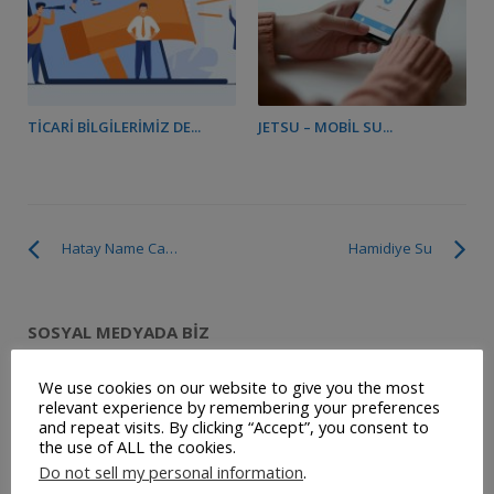
TICARI BILGILERIMIZ DE...
JETSU – MOBIL SU...
Hatay Name Cafe Restoran
Hamidiye Su
SOSYAL MEDYADA BIZ
We use cookies on our website to give you the most
relevant experience by remembering your preferences
and repeat visits. By clicking “Accept”, you consent to
the use of ALL the cookies.
Do not sell my personal information
.
SON YAZILAR