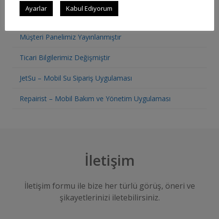
Ayarlar
Kabul Ediyorum
Restoran Otomasyon Sistemi
Müşteri Panelimiz Yayınlanmıştır
Ticari Bilgilerimiz Değişmiştir
JetSu – Mobil Su Sipariş Uygulaması
Repairist – Mobil Bakım ve Yönetim Uygulaması
İletişim
İletişim formu ile bize her türlü görüş, öneri ve
şikayetlerinizi iletebilirsiniz.