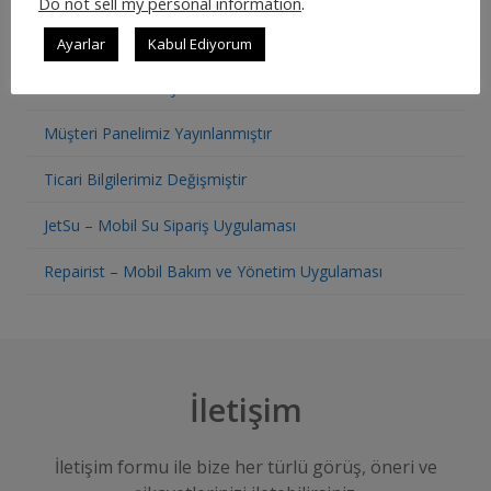
Do not sell my personal information
.
SON YAZILAR
Ayarlar
Kabul Ediyorum
Restoran Otomasyon Sistemi
Müşteri Panelimiz Yayınlanmıştır
Ticari Bilgilerimiz Değişmiştir
JetSu – Mobil Su Sipariş Uygulaması
Repairist – Mobil Bakım ve Yönetim Uygulaması
İletişim
İletişim formu ile bize her türlü görüş, öneri ve