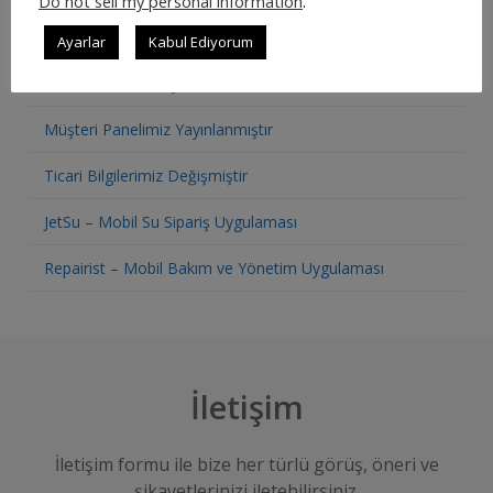
Do not sell my personal information
.
SON YAZILAR
Ayarlar
Kabul Ediyorum
Restoran Otomasyon Sistemi
Müşteri Panelimiz Yayınlanmıştır
Ticari Bilgilerimiz Değişmiştir
JetSu – Mobil Su Sipariş Uygulaması
Repairist – Mobil Bakım ve Yönetim Uygulaması
İletişim
İletişim formu ile bize her türlü görüş, öneri ve
şikayetlerinizi iletebilirsiniz.