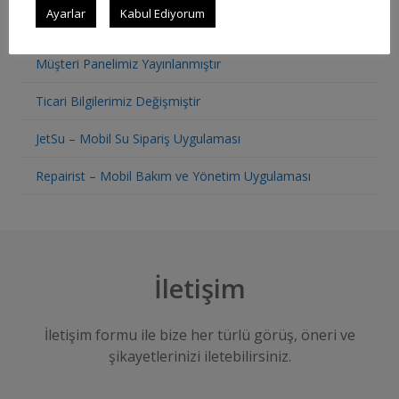
Ayarlar
Kabul Ediyorum
Restoran Otomasyon Sistemi
Müşteri Panelimiz Yayınlanmıştır
Ticari Bilgilerimiz Değişmiştir
JetSu – Mobil Su Sipariş Uygulaması
Repairist – Mobil Bakım ve Yönetim Uygulaması
İletişim
İletişim formu ile bize her türlü görüş, öneri ve
şikayetlerinizi iletebilirsiniz.