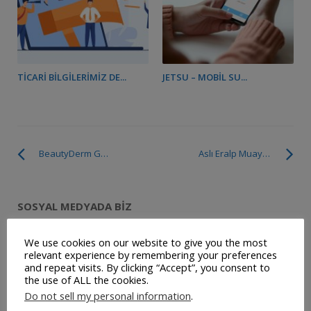
TICARI BILGILERIMIZ DE...
JETSU – MOBIL SU...
BeautyDerm Güzellik ve Sağlık Merkezi Bd Güz.Sağ.Merk.Tic.Ltd.Şti.
Aslı Eralp Muayenehanesi
SOSYAL MEDYADA BIZ
We use cookies on our website to give you the most
relevant experience by remembering your preferences
and repeat visits. By clicking “Accept”, you consent to
the use of ALL the cookies.
SON YAZILAR
Do not sell my personal information
.