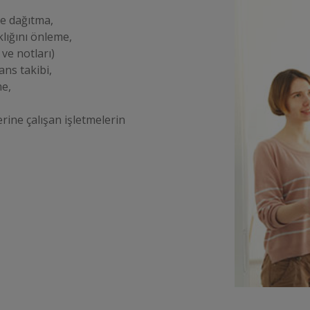
re dağıtma,
ıklığını önleme,
 ve notları)
ans takibi,
me,
rine çalışan işletmelerin