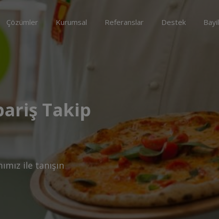
Çözümler
Kurumsal
Referanslar
Destek
Bayi
pariş Takip
ımız ile tanışın