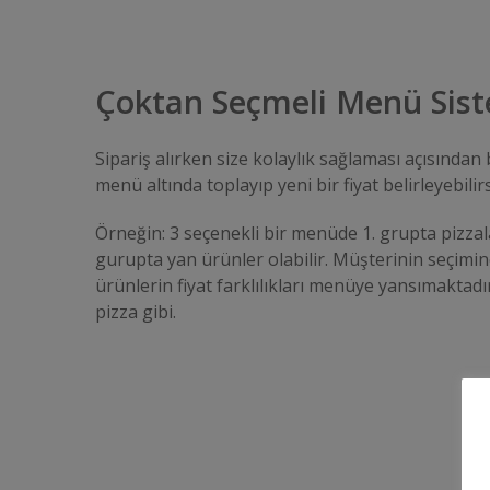
Çoktan Seçmeli Menü Sis
Sipariş alırken size kolaylık sağlaması açısından
menü altında toplayıp yeni bir fiyat belirleyebilirs
Örneğin: 3 seçenekli bir menüde 1. grupta pizzala
gurupta yan ürünler olabilir. Müşterinin seçimi
ürünlerin fiyat farklılıkları menüye yansımaktadı
pizza gibi.