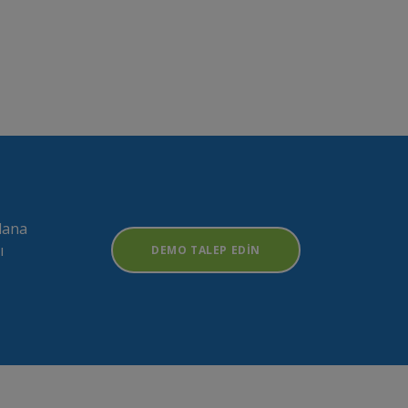
lana
ı
DEMO TALEP EDIN