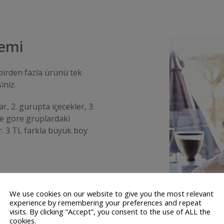
temi
 birden fazla ürünü tek
iniz.
r, 2. gurupta içecekler, 3.
ne göre gruplardaki
r. 3 TL farkla büyük boy
We use cookies on our website to give you the most relevant
experience by remembering your preferences and repeat
visits. By clicking “Accept”, you consent to the use of ALL the
cookies.