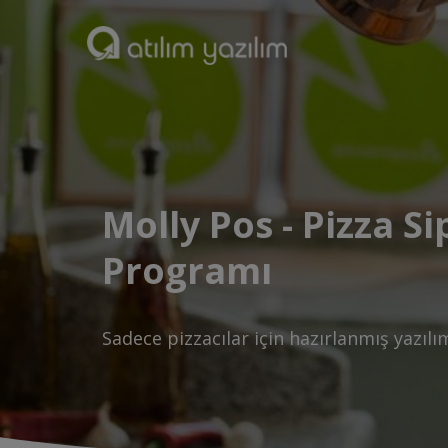
Molly Pos - Pizza Si
Programı
Sadece pizzacılar için hazırlanmış yazılım