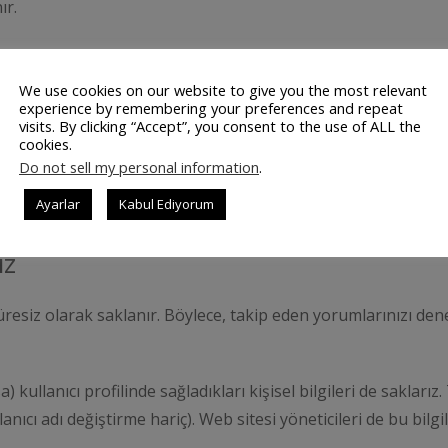
ır.
r, çerez kullanabilir, üçüncü taraf tarafından gömülmüş şeklid
 etkleşiminizi takip etme dahil olmak üzere, bu gömülen içerik
We use cookies on our website to give you the most relevant
experience by remembering your preferences and repeat
visits. By clicking “Accept”, you consent to the use of ALL the
cookies.
Do not sell my personal information
.
Ayarlar
Kabul Ediyorum
ız
süresiz olarak saklanır. Böylece, takip eden yorumlarınızı 
 kullanıcı profilinde sağladıkları kişisel bilgileri de saklarız. 
anıcı adı değiştirme hariç). Web sitesi yöneticileri de bu bilgi