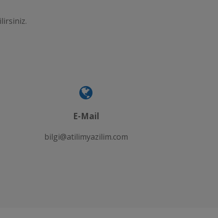
lirsiniz.
E-Mail
bilgi@atilimyazilim.com