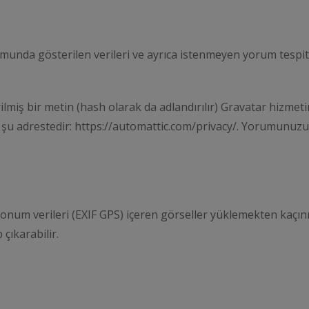
munda gösterilen verileri ve ayrıca istenmeyen yorum tespitin
miş bir metin (hash olarak da adlandırılır) Gravatar hizmetin
ikası şu adrestedir: https://automattic.com/privacy/. Yorumun
num verileri (EXIF GPS) içeren görseller yüklemekten kaçınmal
çıkarabilir.