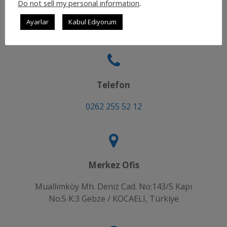
Do not sell my personal information
.
şikayetlerinizi iletebilirsiniz.
Ayarlar
Kabul Ediyorum
Telefon
0262 255 52 12
Merkez Ofis
Muallimköy Mh. Deniz Cad. No:143/5 Kapı
No:5 K:3 Gebze / KOCAELI, Türkiye