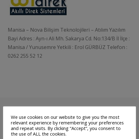
Manisa – Nova Bilişim Teknolojileri – Atılım Yazılım
Bayi Adres : Ayn-ı Ali Mh. Sakarya Cd. No:134/B İl İlçe :
Manisa / Yunusemre Yetkili : Erol GÜRBÜZ Telefon :
0262 255 52 12
İletişim
We use cookies on our website to give you the most
relevant experience by remembering your preferences
and repeat visits. By clicking “Accept”, you consent to
İletişim formu ile bize her türlü görüş, öneri ve
the use of ALL the cookies.